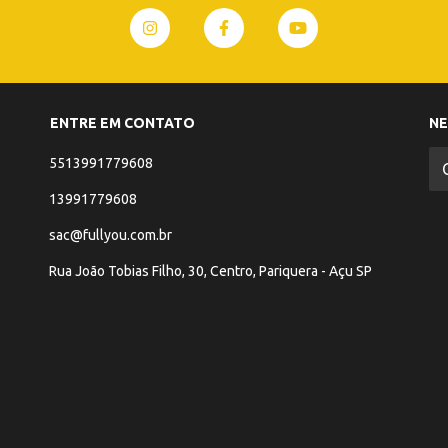
ENTRE EM CONTATO
N
5513991779608
13991779608
sac@fullyou.com.br
Rua João Tobias Filho, 30, Centro, Pariquera - Açu SP